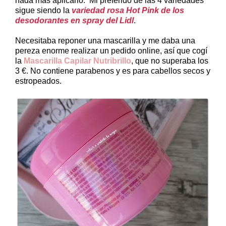
nada más aplicarlo. Mi preferido de las 4 variedades
sigue siendo la
variedad rosa Hot Pink de los
desodorantes en spray del Lidl
.
Necesitaba reponer una mascarilla y me daba una
pereza enorme realizar un pedido online, así que cogí
la
Mascarilla Capilar Nutribrillo
, que no superaba los
3 €. No contiene parabenos y es para cabellos secos y
estropeados.