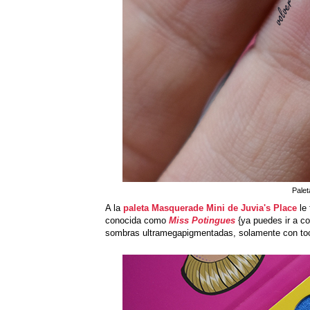
Palet
A la
paleta Masquerade Mini de Juvia's Place
le 
conocida como
Miss Potingues
{ya puedes ir a co
sombras ultramegapigmentadas, solamente con tocar