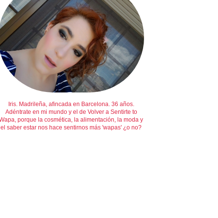
Iris. Madrileña, afincada en Barcelona. 36 años.
Adéntrate en mi mundo y el de Volver a Sentirte to
Wapa, porque la cosmética, la alimentación, la moda y
el saber estar nos hace sentirnos más 'wapas' ¿o no?