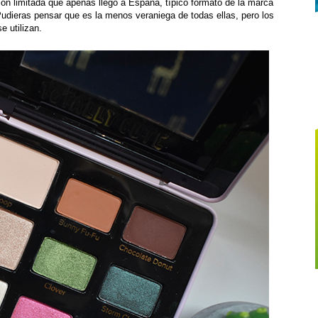
ón limitada que apenas llegó a España, típico formato de la marca
dieras pensar que es la menos veraniega de todas ellas, pero los
 utilizan.