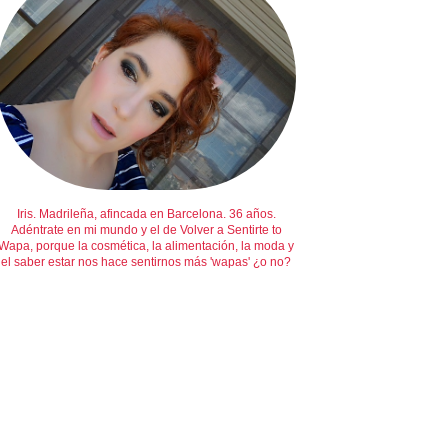
Iris. Madrileña, afincada en Barcelona. 36 años.
Adéntrate en mi mundo y el de Volver a Sentirte to
Wapa, porque la cosmética, la alimentación, la moda y
el saber estar nos hace sentirnos más 'wapas' ¿o no?