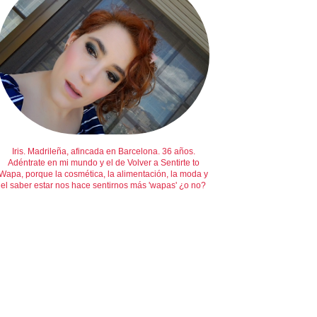
Iris. Madrileña, afincada en Barcelona. 36 años.
Adéntrate en mi mundo y el de Volver a Sentirte to
Wapa, porque la cosmética, la alimentación, la moda y
el saber estar nos hace sentirnos más 'wapas' ¿o no?