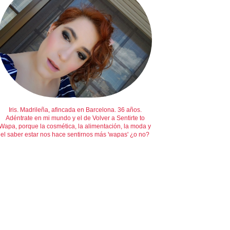
Iris. Madrileña, afincada en Barcelona. 36 años.
Adéntrate en mi mundo y el de Volver a Sentirte to
Wapa, porque la cosmética, la alimentación, la moda y
el saber estar nos hace sentirnos más 'wapas' ¿o no?