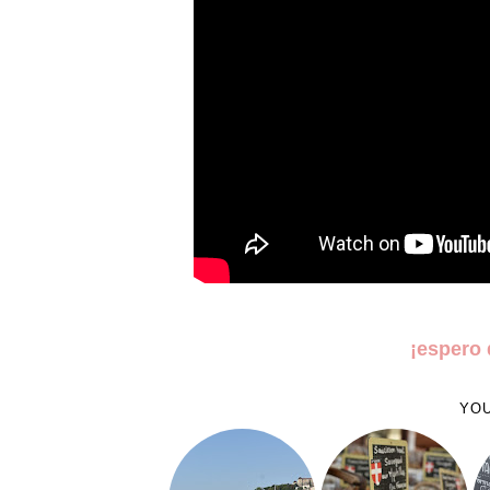
¡espero 
YOU