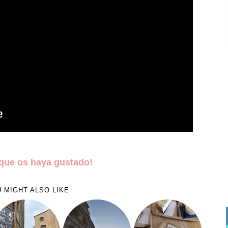
que os haya gustado!
 MIGHT ALSO LIKE