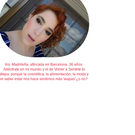
Iris. Madrileña, afincada en Barcelona. 36 años.
Adéntrate en mi mundo y el de Volver a Sentirte to
Wapa, porque la cosmética, la alimentación, la moda y
el saber estar nos hace sentirnos más 'wapas' ¿o no?