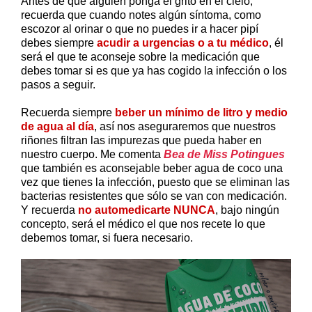
Antes de que alguien ponga el grito en el cielo,
recuerda que cuando notes algún síntoma, como
escozor al orinar o que no puedes ir a hacer pipí
debes siempre
acudir a urgencias o a tu médico
, él
será el que te aconseje sobre la medicación que
debes tomar si es que ya has cogido la infección o los
pasos a seguir.
Recuerda siempre
beber un mínimo de litro y medio
de agua al día
, así nos aseguraremos que nuestros
riñones filtran las impurezas que pueda haber en
nuestro cuerpo. Me comenta
Bea de Miss Potingues
que también es aconsejable beber agua de coco una
vez que tienes la infección, puesto que se eliminan las
bacterias resistentes que sólo se van con medicación.
Y recuerda
no automedicarte NUNCA
, bajo ningún
concepto, será el médico el que nos recete lo que
debemos tomar, si fuera necesario.