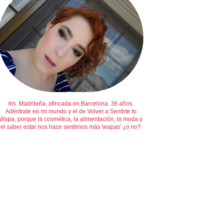
Iris. Madrileña, afincada en Barcelona. 36 años.
Adéntrate en mi mundo y el de Volver a Sentirte to
Wapa, porque la cosmética, la alimentación, la moda y
el saber estar nos hace sentirnos más 'wapas' ¿o no?