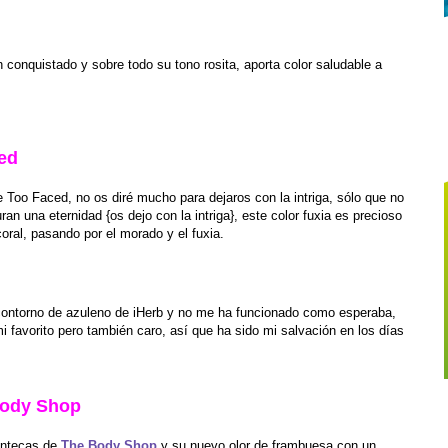
conquistado y sobre todo su tono rosita, aporta color saludable a
ced
e Too Faced, no os diré mucho para dejaros con la intriga, sólo que no
an una eternidad {os dejo con la intriga}, este color fuxia es precioso
 coral, pasando por el morado y el fuxia.
contorno de azuleno de iHerb y no me ha funcionado como esperaba,
 favorito pero también caro, así que ha sido mi salvación en los días
Body Shop
antecas de
The Body Shop
y su nuevo olor de frambuesa con un