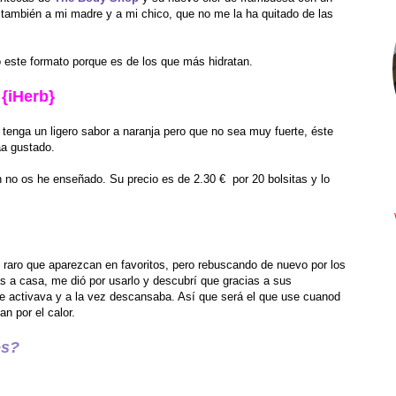
 también a mi madre y a mi chico, que no me la ha quitado de las
 este formato porque es de los que más hidratan.
 {iHerb}
tenga un ligero sabor a naranja pero que no sea muy fuerte, éste
aa gustado.
ún no os he enseñado. Su precio es de 2.30 €
por 20 bolsitas y lo
raro que aparezcan en favoritos, pero rebuscando de nuevo por los
s a casa, me dió por usarlo y descubrí que gracias a sus
 se activava y a la vez descansaba. Así que será el que use cuanod
n por el calor.
os?