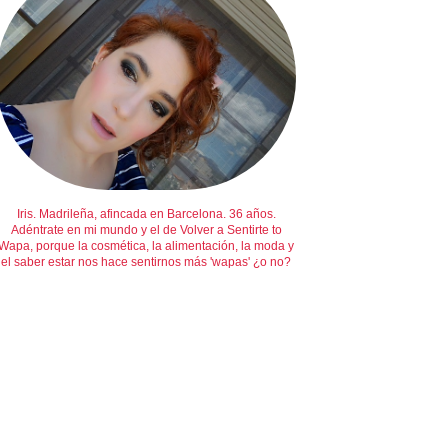
Iris. Madrileña, afincada en Barcelona. 36 años.
Adéntrate en mi mundo y el de Volver a Sentirte to
Wapa, porque la cosmética, la alimentación, la moda y
el saber estar nos hace sentirnos más 'wapas' ¿o no?