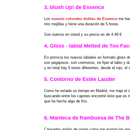
3. blush Up! de Essence
Los
nuevos coloretes dobles de Essence
me han 
mis mejillas y tiene una duración de 5 horas.
Son nuevos en stand y su precio es de 4.49 €
4. Gloss - labial Melted de Too Fa
En primicia los nuevos labiales en formato gloss d
son pegajosos, son cremosos, se fijan al labio y dur
y en total hay 6 tonos diferentes, desde el rojo, el
5. Contorno de Estée Lauder
Como he estado un tiempo en Madrid, me traje el 
buscando entre los cajones encontré éste que es mi
que ha hecho algo de frío.
6. Manteca de frambuesa de The 
Cansadas estáis de oírme como me gustan las m