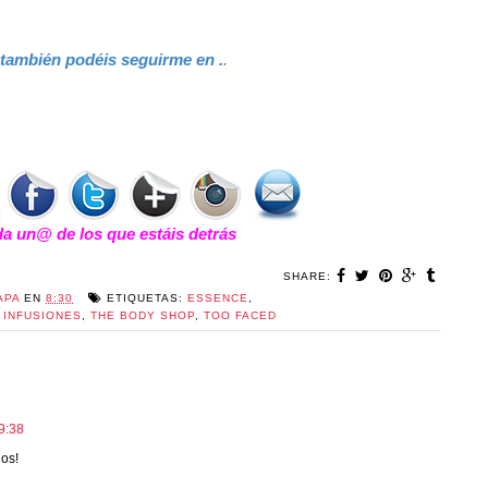
 también podéis seguirme en .
.
 un@ de los que estáis detrás
SHARE:
APA
EN
8:30
ETIQUETAS:
ESSENCE
,
 INFUSIONES
,
THE BODY SHOP
,
TOO FACED
9:38
dos!