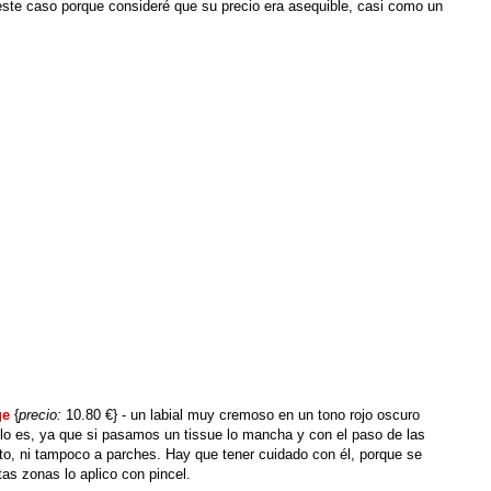
te caso porque consideré que su precio era asequible, casi como un
ge
{
precio:
10.80 €} - un labial muy cremoso en un tono rojo oscuro
lo es, ya que si pasamos un tissue lo mancha y con el paso de las
o, ni tampoco a parches. Hay que tener cuidado con él, porque se
tas zonas lo aplico con pincel.