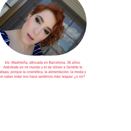
Iris. Madrileña, afincada en Barcelona. 36 años.
Adéntrate en mi mundo y el de Volver a Sentirte to
Wapa, porque la cosmética, la alimentación, la moda y
el saber estar nos hace sentirnos más 'wapas' ¿o no?