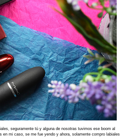
biales, seguramente tú y alguna de nosotras tuvimos ese boom al
s en mi caso, se me fue yendo y ahora, solamente compro labiales