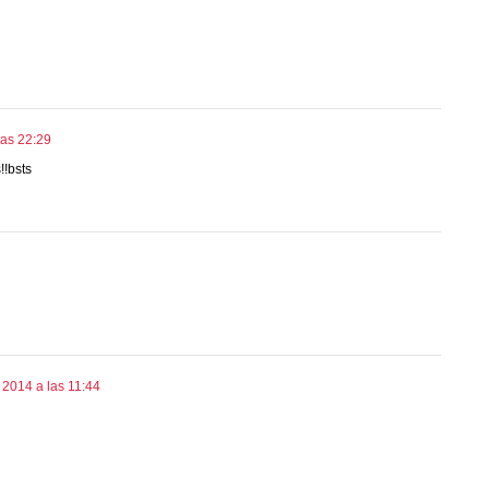
las 22:29
!!bsts
e 2014 a las 11:44