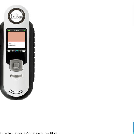
l rostro: sien, pómulo y mandíbula.