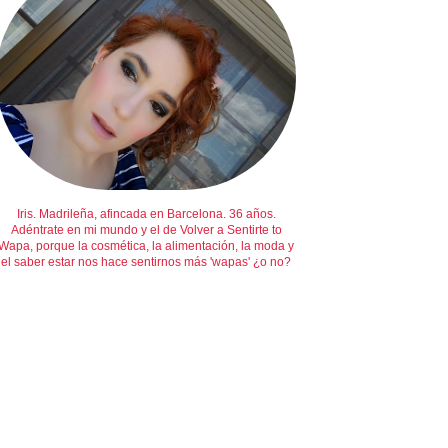
Iris. Madrileña, afincada en Barcelona. 36 años.
Adéntrate en mi mundo y el de Volver a Sentirte to
Wapa, porque la cosmética, la alimentación, la moda y
el saber estar nos hace sentirnos más 'wapas' ¿o no?