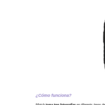
¿Cómo funciona?
iMatch
toma tres fotografías
en diferents áreas de