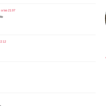
 a las 21:07
ito
22:12