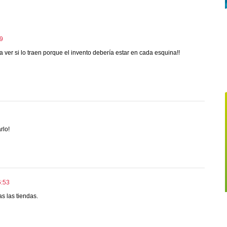
49
ver si lo traen porque el invento debería estar en cada esquina!!
rlo!
6:53
s las tiendas.