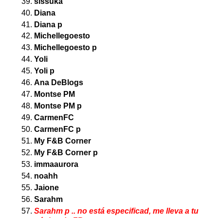
sissuka
Diana
Diana p
Michellegoesto
Michellegoesto p
Yoli
Yoli p
Ana DeBlogs
Montse PM
Montse PM p
CarmenFC
CarmenFC p
My F&B Corner
My F&B Corner p
immaaurora
noahh
Jaione
Sarahm
Sarahm p .. no está especificad, me lleva a tu