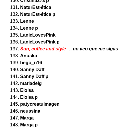
Cristina273 p
NaturEst-ética
NaturEst-ética p
Lenne
Lenne p
LanieLovesPink
LanieLovesPink p
Sun, coffee and style
.. no veo que me sigas
Anuska
bego_n16
Sanny Daff
Sanny Daff p
mariadelg
Eloisa
Eloisa p
patycreatuimagen
neussina
Marga
Marga p