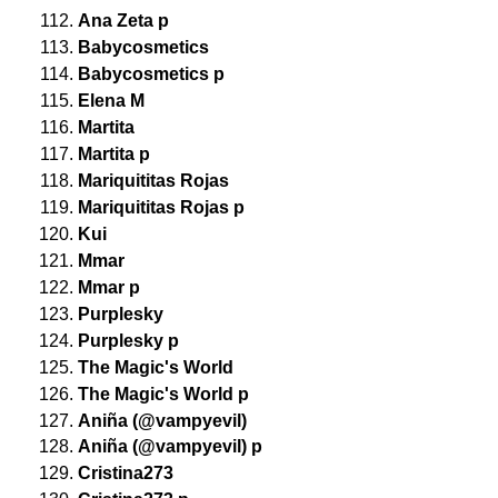
Ana Zeta p
Babycosmetics
Babycosmetics p
Elena M
Martita
Martita p
Mariquititas Rojas
Mariquititas Rojas p
Kui
Mmar
Mmar p
Purplesky
Purplesky p
The Magic's World
The Magic's World p
Aniña (@vampyevil)
Aniña (@vampyevil) p
Cristina273