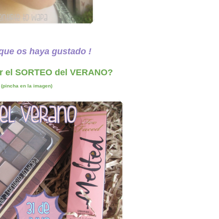
 que os haya gustado !
ar el SORTEO del VERANO?
(pincha en la imagen)