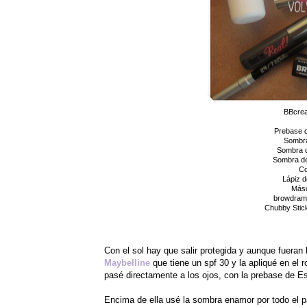
BBcrea
Prebase d
Sombra
Sombra d
Sombra de
Co
Lápiz d
Másc
browdrama
Chubby Stick
Con el sol hay que salir protegida y aunque fueran 
Maybelline
que tiene un spf 30 y la apliqué en el 
pasé directamente a los ojos, con la prebase de E
Encima de ella usé la sombra enamor por todo el 