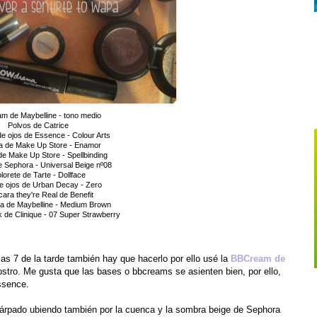
m de Maybelline - tono medio
Polvos de Catrice
e ojos de Essence - Colour Arts
 de Make Up Store - Enamor
e Make Up Store - Spellbinding
 Sephora - Universal Beige nº08
lorete de Tarte - Dollface
e ojos de Urban Decay - Zero
ara they're Real de Benefit
 de Maybelline - Medium Brown
 de Clinique - 07 Super Strawberry
las 7 de la tarde también hay que hacerlo por ello usé la
BBCream de
rostro. Me gusta que las bases o bbcreams se asienten bien, por ello,
ssence.
párpado ubiendo también por la cuenca y la sombra beige de Sephora