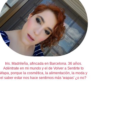
Iris. Madrileña, afincada en Barcelona. 36 años.
Adéntrate en mi mundo y el de Volver a Sentirte to
Wapa, porque la cosmética, la alimentación, la moda y
el saber estar nos hace sentirnos más 'wapas' ¿o no?