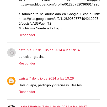
http://www.blogger.com/profile/012267320360814998
99
Y también te he anunciado en Google + con el link:
https://plus.google.com/u/0/11289052777404212927
0/posts/gAS5PqbniT2
Muchísima Suerte a todos¡¡¡
Responder
estelblau
7 de julio de 2014 a las 19:14
participo, gracias!!
Responder
Luisa
7 de julio de 2014 a las 19:26
Hola guapa, participo y graciasss. Besitos
Responder
Lady Sibylain
7 de julio de 2014 a las 19:47