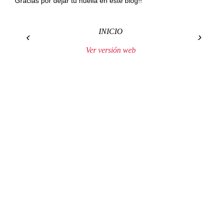
Gracias por dejar tu huella en este blog!!
INICIO
‹
›
Ver versión web