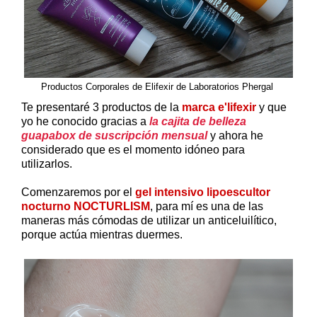
Productos Corporales de Elifexir de Laboratorios Phergal
Te presentaré 3 productos de la
marca e'lifexir
y que
yo he conocido gracias a
la cajita de belleza
guapabox de suscripción mensual
y ahora he
considerado que es el momento idóneo para
utilizarlos.
Comenzaremos por el
gel intensivo lipoescultor
nocturno NOCTURLISM
, para mí es una de las
maneras más cómodas de utilizar un anticeluilítico,
porque actúa mientras duermes.